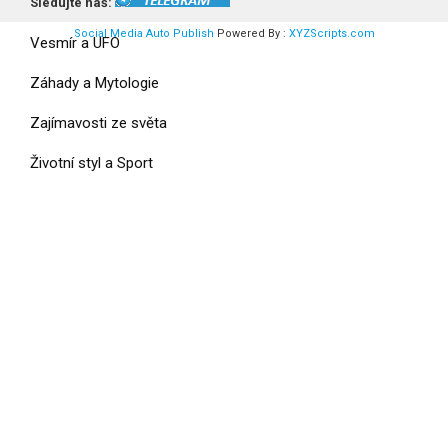
Válka a Armáda
Sledujte náš:
Social Media Auto Publish
Powered By :
XYZScripts.com
Vesmír a UFO
Záhady a Mytologie
Zajímavosti ze světa
Životní styl a Sport