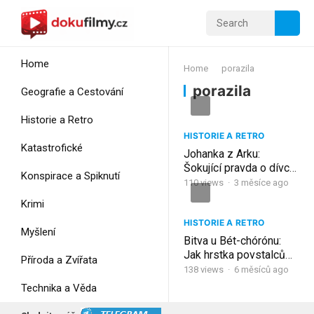
Home
Home
porazila
porazila
Geografie a Cestování
Historie a Retro
HISTORIE A RETRO
Katastrofické
Johanka z Arku:
Šokující pravda o dívce,
Konspirace a Spiknutí
která porazila armády a
110
views
·
3 měsíce ago
skončila v plamenech!
Krimi
HISTORIE A RETRO
Myšlení
Bitva u Bét-chórónu:
Jak hrstka povstalců
Příroda a Zvířata
porazila impérium (166
138
views
·
6 měsíců ago
př. n. l.)
Technika a Věda