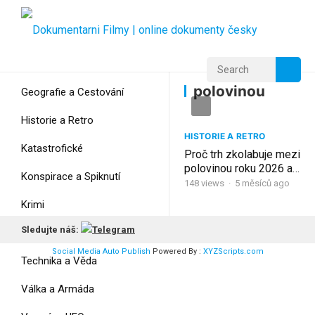
Home
Home
polovinou
polovinou
Geografie a Cestování
Historie a Retro
HISTORIE A RETRO
Katastrofické
Proč trh zkolabuje mezi
polovinou roku 2026 a
Konspirace a Spiknutí
koncem roku 2027
148
views
·
5 měsíců ago
(máte 18 měsíců)
Krimi
Sledujte náš:
Myšlení
Social Media Auto Publish
Powered By :
XYZScripts.com
Technika a Věda
Válka a Armáda