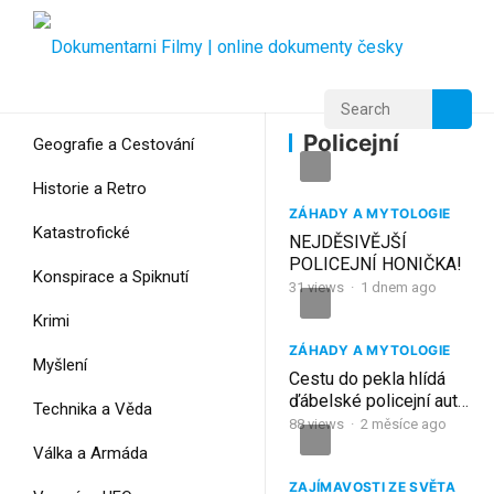
Home
Home
Policejní
Policejní
Geografie a Cestování
Historie a Retro
ZÁHADY A MYTOLOGIE
Katastrofické
NEJDĚSIVĚJŠÍ
POLICEJNÍ HONIČKA!
Konspirace a Spiknutí
31
views
·
1 dnem ago
Krimi
ZÁHADY A MYTOLOGIE
Myšlení
Cestu do pekla hlídá
ďábelské policejní auto,
Technika a Věda
které odváží vězně do
88
views
·
2 měsíce ago
podsvětí
Válka a Armáda
ZAJÍMAVOSTI ZE SVĚTA