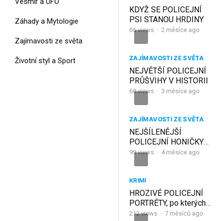
Vesmír a UFO
KDYŽ SE POLICEJNÍ
PSI STANOU HRDINY
Záhady a Mytologie
66
views
·
2 měsíce ago
Zajímavosti ze světa
ZAJÍMAVOSTI ZE SVĚTA
Životní styl a Sport
NEJVĚTŠÍ POLICEJNÍ
PRŮŠVIHY V HISTORII
68
views
·
3 měsíce ago
ZAJÍMAVOSTI ZE SVĚTA
NEJŠÍLENĚJŠÍ
POLICEJNÍ HONIČKY
NA MOTORCE..
99
views
·
4 měsíce ago
KRIMI
HROZIVÉ POLICEJNÍ
PORTRÉTY, po kterých
neusnete
212
views
·
7 měsíců ago