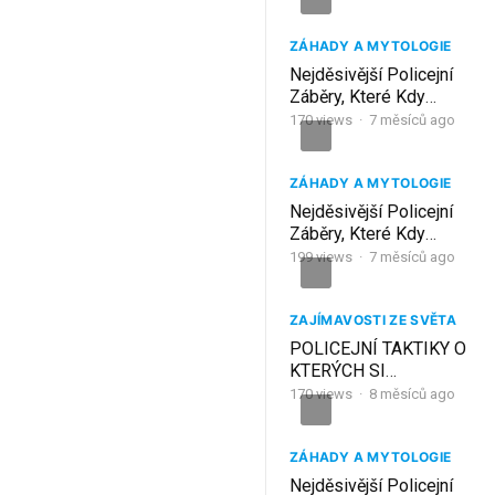
ZÁHADY A MYTOLOGIE
Nejděsivější Policejní
Záběry, Které Kdy
Unikly
170
views
·
7 měsíců ago
ZÁHADY A MYTOLOGIE
Nejděsivější Policejní
Záběry, Které Kdy
Unikly (Vol. 2)
199
views
·
7 měsíců ago
ZAJÍMAVOSTI ZE SVĚTA
POLICEJNÍ TAKTIKY O
KTERÝCH SI
NESLYŠEL!
170
views
·
8 měsíců ago
ZÁHADY A MYTOLOGIE
Nejděsivější Policejní