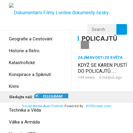
Home
Home
POLICAJTŮ
POLICAJTŮ
Geografie a Cestování
Historie a Retro
ZAJÍMAVOSTI ZE SVĚTA
Katastrofické
KDYŽ SE KAREN PUSTÍ
DO POLICAJTŮ…
Konspirace a Spiknutí
ŠPATNÝ NÁPAD!
144
views
·
6 měsíců ago
Krimi
Sledujte náš:
Myšlení
Social Media Auto Publish
Powered By :
XYZScripts.com
Technika a Věda
Válka a Armáda