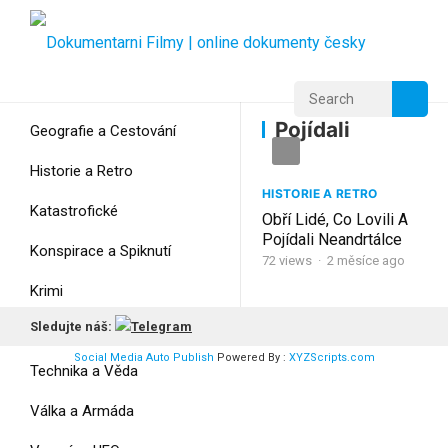
Home
Home
Pojídali
Pojídali
Geografie a Cestování
Historie a Retro
HISTORIE A RETRO
Katastrofické
Obří Lidé, Co Lovili A
Pojídali Neandrtálce
Konspirace a Spiknutí
72
views
·
2 měsíce ago
Krimi
Sledujte náš:
Myšlení
Social Media Auto Publish
Powered By :
XYZScripts.com
Technika a Věda
Válka a Armáda