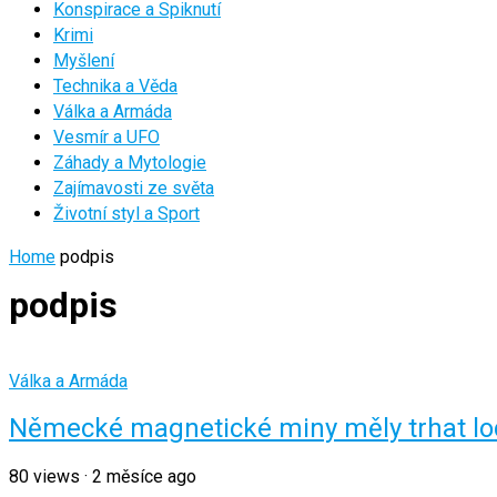
Konspirace a Spiknutí
Krimi
Myšlení
Technika a Věda
Válka a Armáda
Vesmír a UFO
Záhady a Mytologie
Zajímavosti ze světa
Životní styl a Sport
Home
podpis
podpis
Válka a Armáda
Německé magnetické miny měly trhat lod
80
views
·
2 měsíce ago