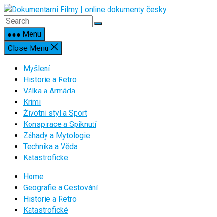
Skip
to
content
Menu
Close Menu
Myšlení
Historie a Retro
Válka a Armáda
Krimi
Životní styl a Sport
Konspirace a Spiknutí
Záhady a Mytologie
Technika a Věda
Katastrofické
Home
Geografie a Cestování
Historie a Retro
Katastrofické