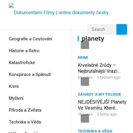
Home
Home
planety
planety
Geografie a Cestování
Historie a Retro
KRIMI
Katastrofické
Krvelačné Zrůdy –
Nejbrutálnější Vrazi
Konspirace a Spiknutí
Naší Planety
63
views
·
1 týdnem ago
Krimi
ZÁHADY A MYTOLOGIE
Myšlení
NEJDĚSIVĚJŠÍ Planety
Ve Vesmíru, Které
Příroda a Zvířata
Vědcům Dodnes
76
views
·
3 týdny ago
Nahánějí Hrůzu |
Technika a Věda
Vesmírný Dokument
TECHNIKA A VĚDA