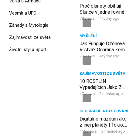
Válka a Armáda
Proč planety obíhají
Slunce v jedné rovině a
Vesmír a UFO
stejným směrem?
78
views
·
4 týdny ago
Záhady a Mytologie
MYŠLENÍ
Zajímavosti ze světa
Jak Funguje Ozónová
Životní styl a Sport
Vrstva? Ochrana Země
před UV Zářením,
70
views
·
4 týdny ago
Ozónová Díra i Obnova
Planety!
ZAJÍMAVOSTI ZE SVĚTA
10 ROSTLIN
Vypadajících Jako Z
JINÉ PLANETY
47
views
·
2 měsíce ago
GEOGRAFIE A CESTOVÁNÍ
Digitálne múzeum ako
z inej planéty | Tokio,
Japonsko
115
views
·
3 měsíce ago