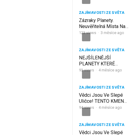
ZAJÍMAVOSTI ZE SVĚTA
Zázraky Planety.
Neuvěřitelná Místa Na
Zemi, O Jejichž
123
views
·
3 měsíce ago
Existenci…
ZAJÍMAVOSTI ZE SVĚTA
NEJŠÍLENĚJŠÍ
PLANETY KTERÉ
VĚDCI NAŠLI..
93
views
·
4 měsíce ago
ZAJÍMAVOSTI ZE SVĚTA
Vědci Jsou Ve Slepé
Uličce! TENTO KMEN
NENÍ Z NAŠÍ
94
views
·
4 měsíce ago
PLANETY!
ZAJÍMAVOSTI ZE SVĚTA
Vědci Jsou Ve Slepé