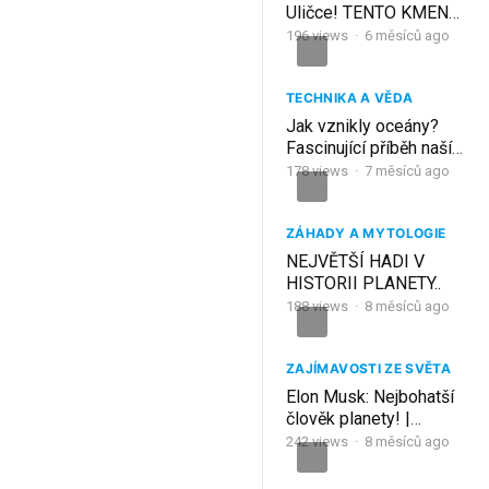
Uličce! TENTO KMEN
NENÍ Z NAŠÍ
196
views
·
6 měsíců ago
PLANETY!
TECHNIKA A VĚDA
Jak vznikly oceány?
Fascinující příběh naší
planety
178
views
·
7 měsíců ago
ZÁHADY A MYTOLOGIE
NEJVĚTŠÍ HADI V
HISTORII PLANETY..
188
views
·
8 měsíců ago
ZAJÍMAVOSTI ZE SVĚTA
Elon Musk: Nejbohatší
člověk planety! |
Dokument CZ
242
views
·
8 měsíců ago