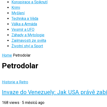
Konspirace a Spiknutí
Krimi
Myšlení
Technika a Věda
Válka a Armáda
Vesmír a UFO
Záhady a Mytologie
Zajímavosti ze světa
Životní styl a Sport
Home
Petrodolar
Petrodolar
Historie a Retro
Invaze do Venezuely: Jak USA právě zabil
168
views
·
5 měsíců ago