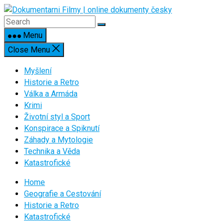
Skip
to
content
Menu
Close Menu
Myšlení
Historie a Retro
Válka a Armáda
Krimi
Životní styl a Sport
Konspirace a Spiknutí
Záhady a Mytologie
Technika a Věda
Katastrofické
Home
Geografie a Cestování
Historie a Retro
Katastrofické