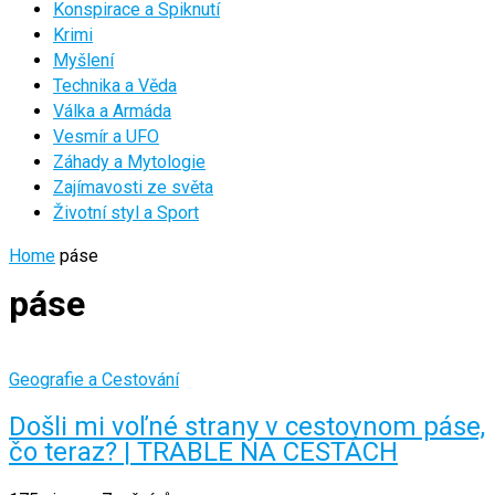
Konspirace a Spiknutí
Krimi
Myšlení
Technika a Věda
Válka a Armáda
Vesmír a UFO
Záhady a Mytologie
Zajímavosti ze světa
Životní styl a Sport
Home
páse
páse
Geografie a Cestování
Došli mi voľné strany v cestovnom páse,
čo teraz? | TRABLE NA CESTÁCH