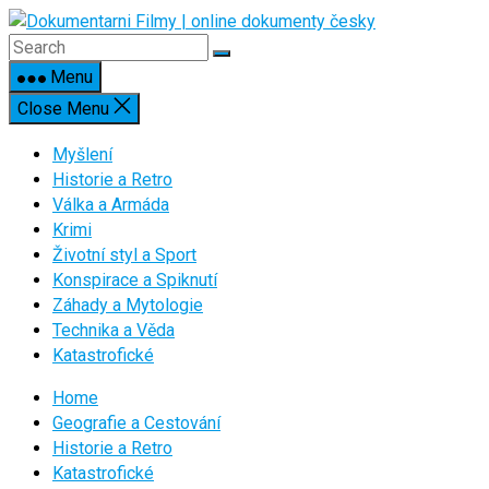
Skip
to
content
Menu
Close Menu
Myšlení
Historie a Retro
Válka a Armáda
Krimi
Životní styl a Sport
Konspirace a Spiknutí
Záhady a Mytologie
Technika a Věda
Katastrofické
Home
Geografie a Cestování
Historie a Retro
Katastrofické