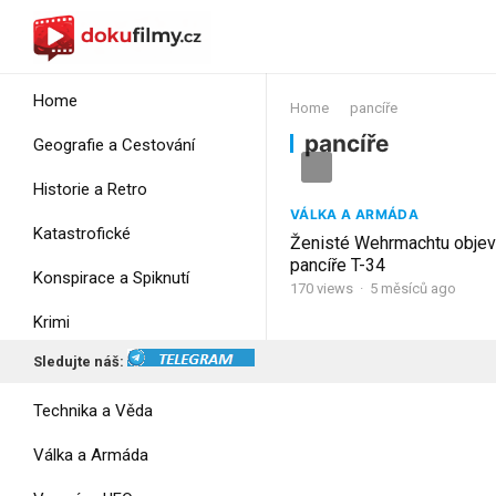
Home
Home
pancíře
pancíře
Geografie a Cestování
Historie a Retro
VÁLKA A ARMÁDA
Katastrofické
Ženisté Wehrmachtu objevil
pancíře T-34
Konspirace a Spiknutí
170
views
·
5 měsíců ago
Krimi
Sledujte náš:
Myšlení
Technika a Věda
Válka a Armáda