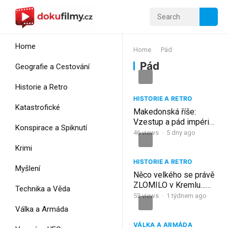
Home
Home
Pád
Pád
Geografie a Cestování
Historie a Retro
HISTORIE A RETRO
Katastrofické
Makedonská říše:
Vzestup a pád impéria
Konspirace a Spiknutí
Alexandra Velikého
46
views
·
5 dny ago
Krimi
HISTORIE A RETRO
Myšlení
Něco velkého se právě
ZLOMILO v Kremlu…
Technika a Věda
pád Vladimir Putin je
53
views
·
1 týdnem ago
nyní NEVYHNUTELNÝ
Válka a Armáda
(CELÝ PŘÍBĚH)
VÁLKA A ARMÁDA