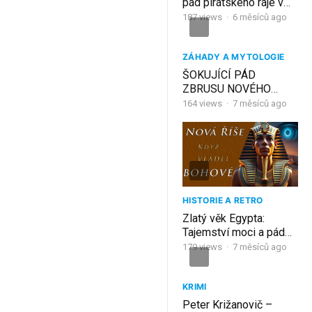
pád pirátského ráje v
srdci Karibiku
187
views
·
6 měsíců ago
ZÁHADY A MYTOLOGIE
ŠOKUJÍCÍ PÁD
ZBRUSU NOVÉHO
MRÁKODRAPU!
164
views
·
7 měsíců ago
HISTORIE A RETRO
Zlatý věk Egypta:
Tajemství moci a pád
Nové říše (Kdo byli
179
views
·
7 měsíců ago
faraoni, kteří změnili
svět?) 8. část
KRIMI
Peter Križanovič –