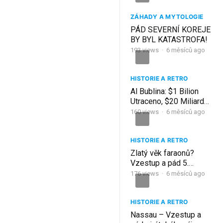
ZÁHADY A MYTOLOGIE
PÁD SEVERNÍ KOREJE
BY BYL KATASTROFA!
193
views
·
6 měsíců ago
HISTORIE A RETRO
Al Bublina: $1 Bilion
Utraceno, $20 Miliard
Příjmů = 70% Pád
160
views
·
6 měsíců ago
Přichází (Rozpis Po
Akciích)
HISTORIE A RETRO
Zlatý věk faraonů?
Vzestup a pád 5.
dynastie Egypta | 3.
176
views
·
6 měsíců ago
část
HISTORIE A RETRO
Nassau – Vzestup a