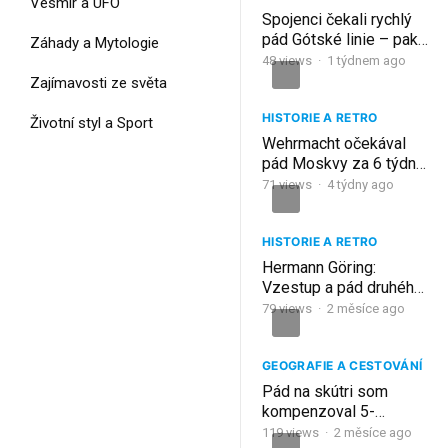
Vesmír a UFO
Spojenci čekali rychlý
pád Gótské linie – pak
Záhady a Mytologie
se severní Itálie
48
views
·
1 týdnem ago
změnila v horská jatka!
Zajímavosti ze světa
HISTORIE A RETRO
Životní styl a Sport
Wehrmacht očekával
pád Moskvy za 6 týdnů,
místo toho přišla zima
71
views
·
4 týdny ago
smrti
HISTORIE A RETRO
Hermann Göring:
Vzestup a pád druhého
muže Třetí říše
79
views
·
2 měsíce ago
GEOGRAFIE A CESTOVÁNÍ
Pád na skútri som
kompenzoval 5-
hviezdičkovým hotelom
119
views
·
2 měsíce ago