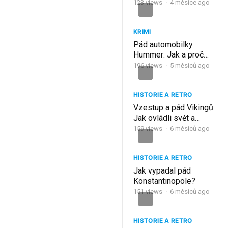
123
views
·
4 měsíce ago
KRIMI
Pád automobilky
Hummer: Jak a proč
zmizela tahle americká
196
views
·
5 měsíců ago
legenda
HISTORIE A RETRO
Vzestup a pád Vikingů:
Jak ovládli svět a
zmizeli
159
views
·
6 měsíců ago
HISTORIE A RETRO
Jak vypadal pád
Konstantinopole?
151
views
·
6 měsíců ago
HISTORIE A RETRO