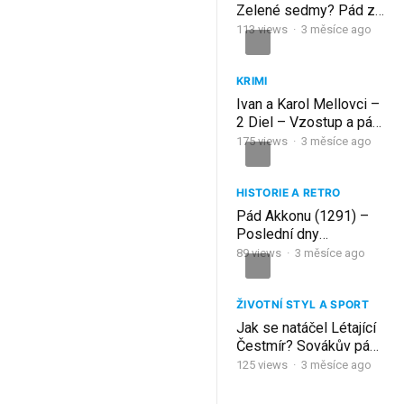
Zelené sedmy? Pád z
koně i do studny |
113
views
·
3 měsíce ago
Seriálové návraty
KRIMI
Ivan a Karol Mellovci –
2 Diel – Vzostup a pád
mafiánskych bratov –
175
views
·
3 měsíce ago
Mafia na hornej Nitre
HISTORIE A RETRO
Pád Akkonu (1291) –
Poslední dny
křižáckých států
89
views
·
3 měsíce ago
ŽIVOTNÍ STYL A SPORT
Jak se natáčel Létající
Čestmír? Sovákův pád,
nemocný Menšík a
125
views
·
3 měsíce ago
tajemství triků |
Seriálové návraty