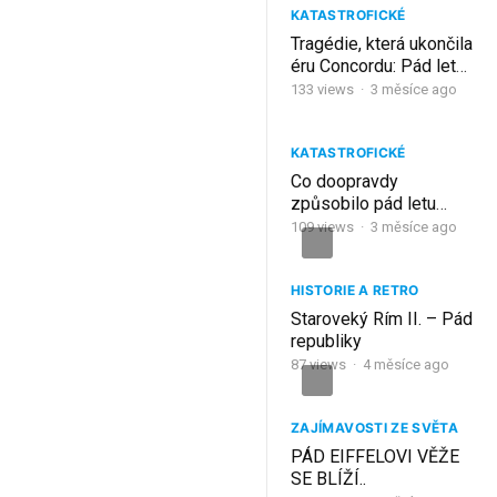
KATASTROFICKÉ
Tragédie, která ukončila
éru Concordu: Pád letu
Air France 4590
133
views
·
3 měsíce ago
KATASTROFICKÉ
Co doopravdy
způsobilo pád letu
TWA 800?!
109
views
·
3 měsíce ago
HISTORIE A RETRO
Staroveký Rím II. – Pád
republiky
87
views
·
4 měsíce ago
ZAJÍMAVOSTI ZE SVĚTA
PÁD EIFFELOVI VĚŽE
SE BLÍŽÍ..