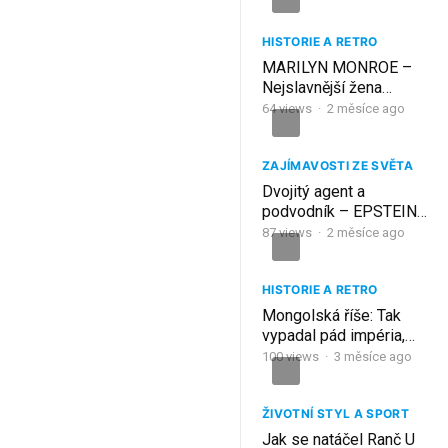
| Koh Samui, Thajsko
HISTORIE A RETRO
MARILYN MONROE –
Nejslavnější žena
Hollywoodu a její
64
views
·
2 měsíce ago
tragický pád
ZAJÍMAVOSTI ZE SVĚTA
Dvojitý agent a
podvodník – EPSTEIN
VS. MAXWELL a pád
87
views
·
2 měsíce ago
jejich impéria
HISTORIE A RETRO
Mongolská říše: Tak
vypadal pád impéria,
které dobylo polovinu
100
views
·
3 měsíce ago
světa
ŽIVOTNÍ STYL A SPORT
Jak se natáčel Ranč U