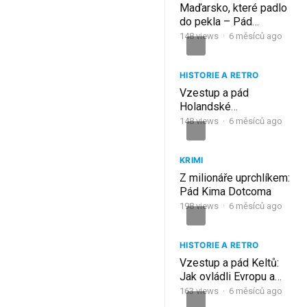
Maďarsko, které padlo
do pekla – Pád
Temesváru a smrt
148
views
·
6 měsíců ago
Istvána Losonczyho
(1552)
HISTORIE A RETRO
Vzestup a pád
Holandské
východoindické
148
views
·
6 měsíců ago
společnosti
KRIMI
Z milionáře uprchlíkem:
Pád Kima Dotcoma
198
views
·
6 měsíců ago
HISTORIE A RETRO
Vzestup a pád Keltů:
Jak ovládli Evropu a
pak zmizeli
163
views
·
6 měsíců ago