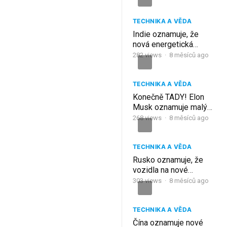
celým odvětvím EV!
TECHNIKA A VĚDA
Indie oznamuje, že
nová energetická
vozidla otřásnou celým
282
views
·
8 měsíců ago
průmyslem
elektromobilů
TECHNIKA A VĚDA
Konečně TADY! Elon
Musk oznamuje malý
dům od Tesly za 5 678
268
views
·
8 měsíců ago
dolarů: Co je na tom
neuvěřitelného?
TECHNIKA A VĚDA
Rusko oznamuje, že
vozidla na nové
energetické úrovni
303
views
·
8 měsíců ago
otřesou CELÝM
odvětvím elektromobilů
TECHNIKA A VĚDA
Čína oznamuje nové