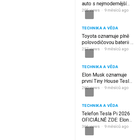
auto s nejmodernější
technologií, které
205
views
·
9 měsíců ago
otřásá celým
automobilovým
průmyslem
TECHNIKA A VĚDA
Toyota oznamuje plně
polovodičovou baterii s
neuvěřitelným
257
views
·
9 měsíců ago
10minutovým
nabíjením!
TECHNIKA A VĚDA
Elon Musk oznamuje
první Tiny House Tesly
za 7 999$ – pozemek
260
views
·
9 měsíců ago
zdarma a 0$ daně!
TECHNIKA A VĚDA
Telefon Tesla Pi 2026
OFICIÁLNĚ ZDE: Elon
Musk oznamuje
366
views
·
9 měsíců ago
bezplatný Starlink pro
masy!