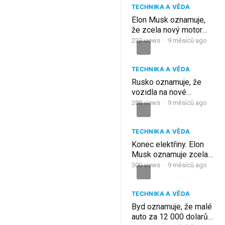
TECHNIKA A VĚDA
Elon Musk oznamuje,
že zcela nový motor
Tesly zničí trh s
233
views
·
9 měsíců ago
elektromobily v roce
2026!
TECHNIKA A VĚDA
Rusko oznamuje, že
vozidla na nové
energetické úrovni
288
views
·
9 měsíců ago
otřesou CELÝM
odvětvím elektromobilů
TECHNIKA A VĚDA
Konec elektřiny. Elon
Musk oznamuje zcela
nový motor Tesly. Co z
300
views
·
9 měsíců ago
něj dělá převratnou
změnu?
TECHNIKA A VĚDA
Byd oznamuje, že malé
auto za 12 000 dolarů