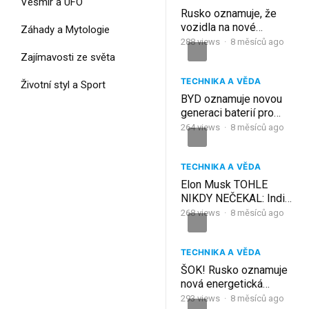
Vesmír a UFO
Rusko oznamuje, že
vozidla na nové
Záhady a Mytologie
energetické bázi
288
views
·
8 měsíců ago
otřesou CELÝM
Zajímavosti ze světa
odvětvím elektromobilů
TECHNIKA A VĚDA
Životní styl a Sport
BYD oznamuje novou
generaci baterií pro
Blade s dosažitelnou
264
views
·
8 měsíců ago
80% kapacitou nabití
TECHNIKA A VĚDA
Elon Musk TOHLE
NIKDY NEČEKAL: Indie
oznamuje elektrické
268
views
·
8 měsíců ago
SUV za 21 000 dolarů s
dojezdem 627 km!
TECHNIKA A VĚDA
ŠOK! Rusko oznamuje
nová energetická
vozidla, která otřesou
293
views
·
8 měsíců ago