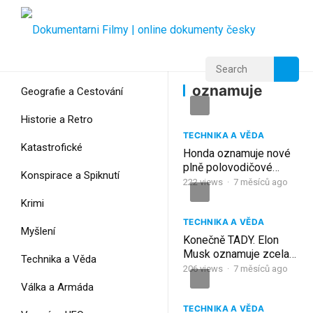
Home
Home
oznamuje
oznamuje
Geografie a Cestování
Historie a Retro
TECHNIKA A VĚDA
Katastrofické
Honda oznamuje nové
plně polovodičové
Konspirace a Spiknutí
baterie s 10minutovým
222
views
·
7 měsíců ago
nabíjením
Krimi
TECHNIKA A VĚDA
Myšlení
Konečně TADY. Elon
Musk oznamuje zcela
Technika a Věda
novou baterii pro Teslu
206
views
·
7 měsíců ago
Model 2 2026: Nikdy
Válka a Armáda
nebyla levnější!!
TECHNIKA A VĚDA