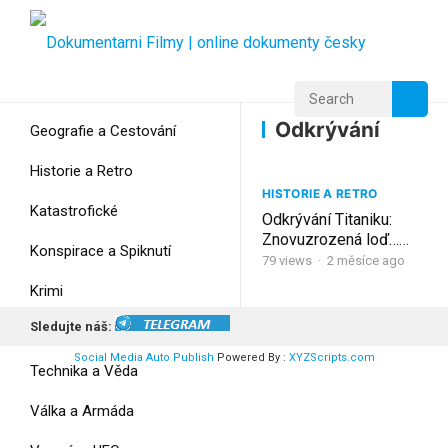
Home
Home
Odkrývání
Odkrývání
Geografie a Cestování
Historie a Retro
HISTORIE A RETRO
Katastrofické
Odkrývání Titaniku:
Znovuzrozená loď…
Konspirace a Spiknutí
Dokument CZ
79
views
·
2 měsíce ago
Krimi
Sledujte náš:
Myšlení
Social Media Auto Publish
Powered By :
XYZScripts.com
Technika a Věda
Válka a Armáda