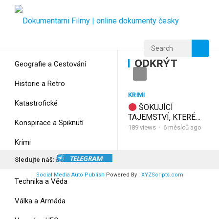
Home
Home
ODKRÝT
ODKRÝT
Geografie a Cestování
Historie a Retro
KRIMI
Katastrofické
ŠOKUJÍCÍ
TAJEMSTVÍ, KTERÉ
Konspirace a Spiknutí
NIKDO NECHTĚL
189
views
·
6 měsíců ago
ODKRÝT!
Krimi
SPECIÁLNÍ KRIMI
DOKUMENT
Sledujte náš:
Myšlení
Social Media Auto Publish
Powered By :
XYZScripts.com
Technika a Věda
Válka a Armáda