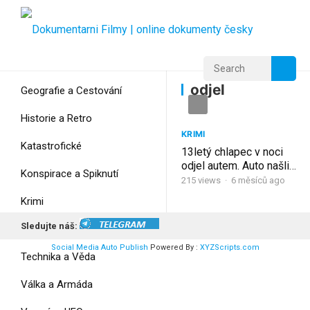
Home
Home
odjel
odjel
Geografie a Cestování
Historie a Retro
KRIMI
Katastrofické
13letý chlapec v noci
odjel autem. Auto našli,
Konspirace a Spiknutí
jeho ne! Zmizení
215
views
·
6 měsíců ago
Jamese Yoblonski!
Krimi
Sledujte náš:
Myšlení
Social Media Auto Publish
Powered By :
XYZScripts.com
Technika a Věda
Válka a Armáda