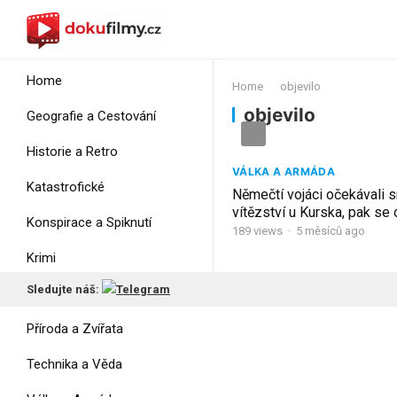
Home
Home
objevilo
objevilo
Geografie a Cestování
Historie a Retro
VÁLKA A ARMÁDA
Katastrofické
Němečtí vojáci očekávali 
vítězství u Kurska, pak se 
Konspirace a Spiknutí
3000 sovětských tanků
189
views
·
5 měsíců ago
Krimi
Sledujte náš:
Myšlení
Příroda a Zvířata
Technika a Věda