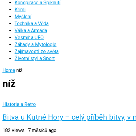
Konspirace a Spiknutí
Krimi
Myšlení
Technika a Věda
Válka a Armáda
Vesmír a UFO
Záhady a Mytologie
Zajímavosti ze světa
Životní styl a Sport
Home
níž
níž
Historie a Retro
Bitva u Kutné Hory – celý příběh bitvy, v n
182
views
·
7 měsíců ago