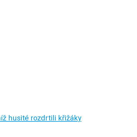
íž husité rozdrtili křižáky