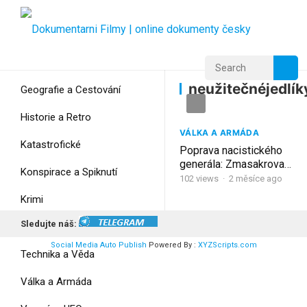
Home
Home
neužitečnéjedlíky
neužitečnéjedlík
Geografie a Cestování
Historie a Retro
VÁLKA A ARMÁDA
Katastrofické
Poprava nacistického
generála: Zmasakroval
Konspirace a Spiknutí
9500 lidí a a pak je
102
views
·
2 měsíce ago
nazval
Krimi
„neužitečné jedlíky“
Sledujte náš:
Myšlení
Social Media Auto Publish
Powered By :
XYZScripts.com
Technika a Věda
Válka a Armáda