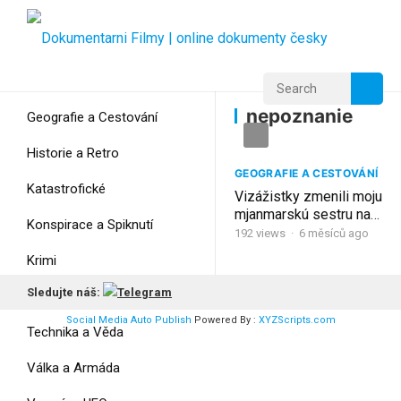
Home
Home
nepoznanie
nepoznanie
Geografie a Cestování
Historie a Retro
GEOGRAFIE A CESTOVÁNÍ
Katastrofické
Vizážistky zmenili moju
mjanmarskú sestru na
Konspirace a Spiknutí
nepoznanie | Sapa,
192
views
·
6 měsíců ago
Vietnam
Krimi
Sledujte náš:
Myšlení
Social Media Auto Publish
Powered By :
XYZScripts.com
Technika a Věda
Válka a Armáda