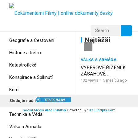
Home
Home
Nejtěžší
Nejtěžší
Geografie a Cestování
Historie a Retro
VÁLKA A ARMÁDA
Katastrofické
VÝBĚROVÉ ŘÍZENÍ K
ZÁSAHOVÉ
Konspirace a Spiknutí
JEDNOTCE: Nejtěžší
132
views
·
5 měsíců ago
zkouška mého života!
Krimi
Sledujte náš:
Myšlení
Social Media Auto Publish
Powered By :
XYZScripts.com
Technika a Věda
Válka a Armáda