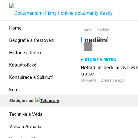
Home
Home
nedělní
nedělní
Geografie a Cestování
Historie a Retro
HISTORIE A RETRO
Katastrofické
Netradiční nedělní živé vys
krátké
Konspirace a Spiknutí
69
views
·
2 měsíce ago
Krimi
Sledujte náš:
Myšlení
Technika a Věda
Válka a Armáda