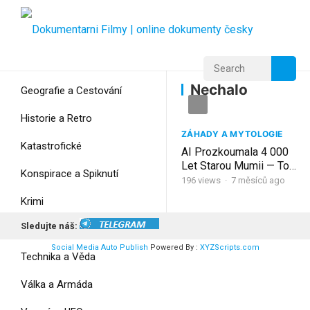
Home
Home
Nechalo
Nechalo
Geografie a Cestování
Historie a Retro
ZÁHADY A MYTOLOGIE
Katastrofické
AI Prozkoumala 4 000
Let Starou Mumii — To,
Konspirace a Spiknutí
Co Našla Uvnitř,
196
views
·
7 měsíců ago
Nechalo Vědce Beze
Krimi
Slov
Sledujte náš:
Myšlení
Social Media Auto Publish
Powered By :
XYZScripts.com
Technika a Věda
Válka a Armáda