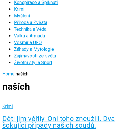
Konspirace a Spiknutí
Krimi
Myšlení
Příroda a Zvířata
Technika a Věda
Válka a Armáda
Vesmír a UFO
Záhady a Mytologie
Zajímavosti ze světa
Životní styl a Sport
Home
naších
naších
Krimi
Děti jim věřily. Oni toho zneužili. Dva
šokující případy našich soudů.