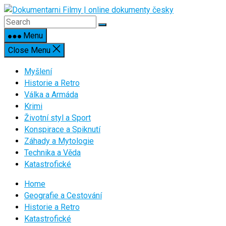
Skip
to
content
Menu
Close Menu
Myšlení
Historie a Retro
Válka a Armáda
Krimi
Životní styl a Sport
Konspirace a Spiknutí
Záhady a Mytologie
Technika a Věda
Katastrofické
Home
Geografie a Cestování
Historie a Retro
Katastrofické