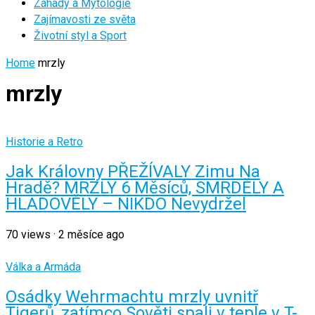
Záhady a Mytologie
Zajímavosti ze světa
Životní styl a Sport
Home
mrzly
mrzly
Historie a Retro
Jak Královny PŘEŽÍVALY Zimu Na
Hradě? MRZLY 6 Měsíců, SMRDĚLY A
HLADOVĚLY – NIKDO Nevydržel
70
views
·
2 měsíce ago
Válka a Armáda
Osádky Wehrmachtu mrzly uvnitř
Tigerů, zatímco Sověti spali v teple v T-