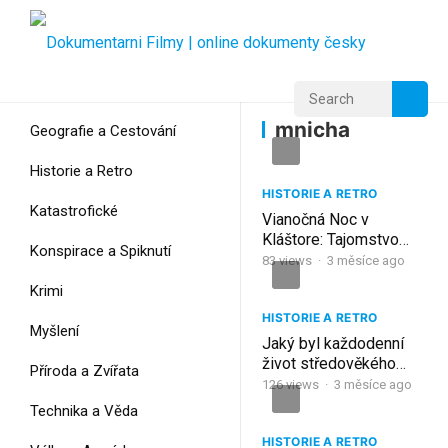
Home
Home
mnicha
mnicha
Geografie a Cestování
Historie a Retro
HISTORIE A RETRO
Katastrofické
Vianočná Noc v
Kláštore: Tajomstvo
Konspirace a Spiknutí
Starého Mnícha |
83
views
·
3 měsíce ago
Stredoveký Vianočný
Krimi
Príbeh
HISTORIE A RETRO
Myšlení
Jaký byl každodenní
život středověkého
Příroda a Zvířata
mnicha?
126
views
·
3 měsíce ago
Technika a Věda
HISTORIE A RETRO