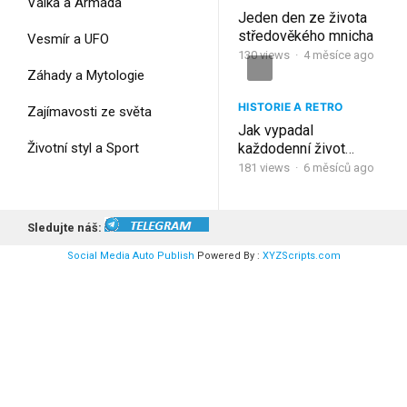
Válka a Armáda
Jeden den ze života
středověkého mnicha
Vesmír a UFO
130
views
·
4 měsíce ago
Záhady a Mytologie
HISTORIE A RETRO
Zajímavosti ze světa
Jak vypadal
Životní styl a Sport
každodenní život
středověkého mnicha?
181
views
·
6 měsíců ago
Sledujte náš:
Social Media Auto Publish
Powered By :
XYZScripts.com