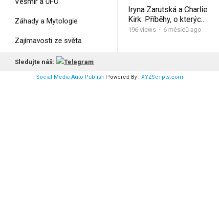
Vesmír a UFO
Iryna Zarutská a Charlie
Kirk: Příběhy, o kterých
Záhady a Mytologie
dnes mluví všichni
196
views
·
6 měsíců ago
#charliekirk
Zajímavosti ze světa
Životní styl a Sport
Sledujte náš:
Social Media Auto Publish
Powered By :
XYZScripts.com