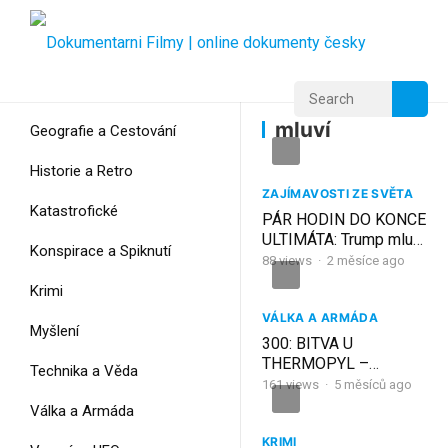
Home
Home
mluví
mluví
Geografie a Cestování
Historie a Retro
ZAJÍMAVOSTI ZE SVĚTA
Katastrofické
PÁR HODIN DO KONCE
ULTIMÁTA: Trump mluví
Konspirace a Spiknutí
o konci civilizace
88
views
·
2 měsíce ago
Krimi
VÁLKA A ARMÁDA
Myšlení
300: BITVA U
THERMOPYL –
Technika a Věda
SPARŤANÉ NEBYLI
161
views
·
5 měsíců ago
SAMI!…i když o tom
Válka a Armáda
pořád rádi mluví!
KRIMI