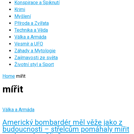
Konspirace a Spiknutí
Krimi
Myšlení
Příroda a Zvířata
Technika a Věda
Válka a Armáda
Vesmír a UFO
Záhady a Mytologie
Zajímavosti ze světa
Životní styl a Sport
Home
mířit
mířit
Válka a Armáda
Americký bombardér měl věže jako z
budoucnosti – střelcům pomáhaly mířit