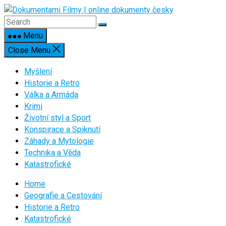
Skip
to
content
Menu
Close Menu
Myšlení
Historie a Retro
Válka a Armáda
Krimi
Životní styl a Sport
Konspirace a Spiknutí
Záhady a Mytologie
Technika a Věda
Katastrofické
Home
Geografie a Cestování
Historie a Retro
Katastrofické