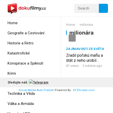
Home
Home
milionára
milionára
Geografie a Cestování
Historie a Retro
ZAJÍMAVOSTI ZE SVĚTA
Katastrofické
Zradil poľskú mafiu a
štát z neho urobil
Konspirace a Spiknutí
milionára – Jarosław
81
views
·
2 měsíce ago
„Masa“ Sokołowski
Krimi
Sledujte náš:
Myšlení
Social Media Auto Publish
Powered By :
XYZScripts.com
Technika a Věda
Válka a Armáda