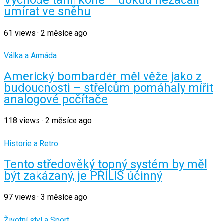
Východě táhli koně – dokud nezačali
umírat ve sněhu
61
views
·
2 měsíce ago
Válka a Armáda
Americký bombardér měl věže jako z
budoucnosti – střelcům pomáhaly mířit
analogové počítače
118
views
·
2 měsíce ago
Historie a Retro
Tento středověký topný systém by měl
být zakázaný, je PŘÍLIŠ účinný
97
views
·
3 měsíce ago
Životní styl a Sport