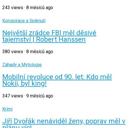
243
views
·
8 měsíců ago
Konspirace a Spiknutí
Největší zrádce FBI měl děsivé
tajemství | Robert Hanssen
380
views
·
8 měsíců ago
Záhady a Mytologie
Mobilní revoluce od 90. let: Kdo měl
Nokii, byl king!
347
views
·
9 měsíců ago
Krimi
Jiří Dvořák nenáviděl ženy, poprav měl v
plánu víc!