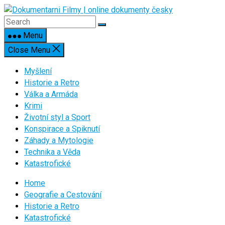
Skip
to
content
Menu
Close Menu
Myšlení
Historie a Retro
Válka a Armáda
Krimi
Životní styl a Sport
Konspirace a Spiknutí
Záhady a Mytologie
Technika a Věda
Katastrofické
Home
Geografie a Cestování
Historie a Retro
Katastrofické