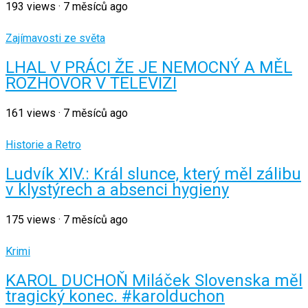
193
views
·
7 měsíců ago
Zajímavosti ze světa
LHAL V PRÁCI ŽE JE NEMOCNÝ A MĚL
ROZHOVOR V TELEVIZI
161
views
·
7 měsíců ago
Historie a Retro
Ludvík XIV.: Král slunce, který měl zálibu
v klystýrech a absenci hygieny
175
views
·
7 měsíců ago
Krimi
KAROL DUCHOŇ Miláček Slovenska měl
tragický konec. #karolduchon