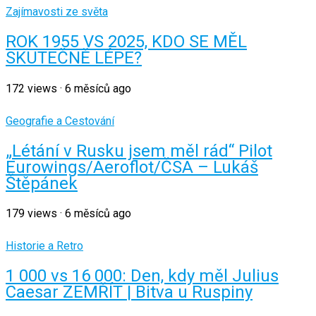
Zajímavosti ze světa
ROK 1955 VS 2025, KDO SE MĚL
SKUTEČNĚ LÉPE?
172
views
·
6 měsíců ago
Geografie a Cestování
„Létání v Rusku jsem měl rád“ Pilot
Eurowings/Aeroflot/ČSA – Lukáš
Štěpánek
179
views
·
6 měsíců ago
Historie a Retro
1 000 vs 16 000: Den, kdy měl Julius
Caesar ZEMŘÍT | Bitva u Ruspiny