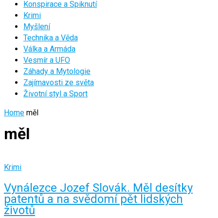
Konspirace a Spiknutí
Krimi
Myšlení
Technika a Věda
Válka a Armáda
Vesmír a UFO
Záhady a Mytologie
Zajímavosti ze světa
Životní styl a Sport
Home
měl
měl
Krimi
Vynálezce Jozef Slovák. Měl desítky
patentů a na svědomí pět lidských
životů