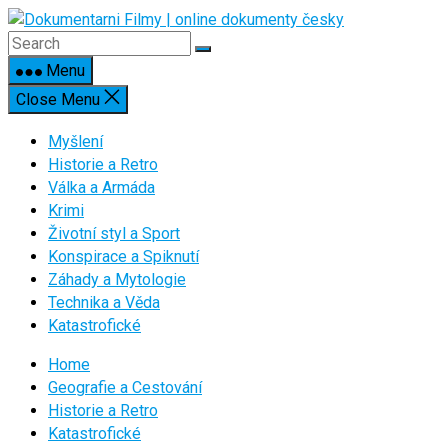
Skip
to
content
Menu
Close Menu
Myšlení
Historie a Retro
Válka a Armáda
Krimi
Životní styl a Sport
Konspirace a Spiknutí
Záhady a Mytologie
Technika a Věda
Katastrofické
Home
Geografie a Cestování
Historie a Retro
Katastrofické