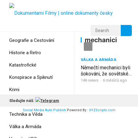
Home
Home
mechanici
mechanici
Geografie a Cestování
Historie a Retro
VÁLKA A ARMÁDA
Katastrofické
Němečtí mechanici byli
šokováni, že sovětské
Konspirace a Spiknutí
tanky startovaly
146
views
·
6 měsíců ago
okamžitě při minus 30
Krimi
°C
Sledujte náš:
Myšlení
Social Media Auto Publish
Powered By :
XYZScripts.com
Technika a Věda
Válka a Armáda