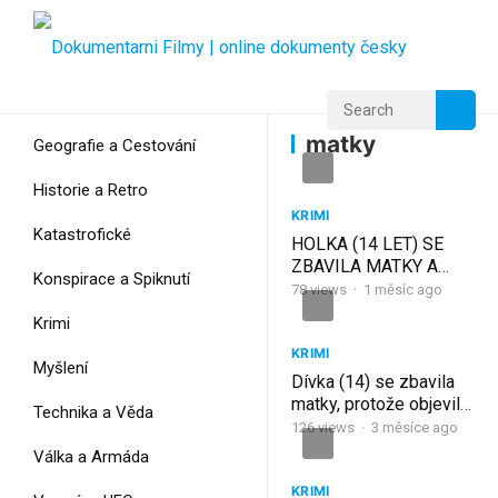
Home
Home
matky
matky
Geografie a Cestování
Historie a Retro
KRIMI
Katastrofické
HOLKA (14 LET) SE
ZBAVILA MATKY A
Konspirace a Spiknutí
MÁLEM I TÁTY –
78
views
·
1 měsíc ago
TRAGÉDIE CARLY
Krimi
GREGG
KRIMI
Myšlení
Dívka (14) se zbavila
matky, protože objevila
Technika a Věda
její tajemství! Případ
126
views
·
3 měsíce ago
Carly Gregg
Válka a Armáda
KRIMI