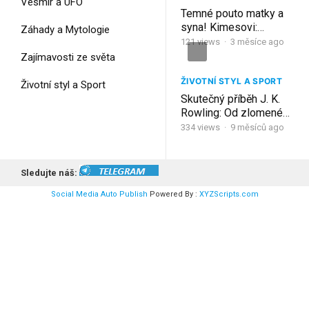
Vesmír a UFO
Temné pouto matky a
syna! Kimesovi:
Záhady a Mytologie
Partneři v zločinu
121
views
·
3 měsíce ago
Zajímavosti ze světa
ŽIVOTNÍ STYL A SPORT
Životní styl a Sport
Skutečný příběh J. K.
Rowling: Od zlomené
matky k miliardářce!
334
views
·
9 měsíců ago
Sledujte náš:
Social Media Auto Publish
Powered By :
XYZScripts.com