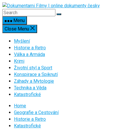
Skip
to
content
Menu
Close Menu
Myšlení
Historie a Retro
Válka a Armáda
Krimi
Životní styl a Sport
Konspirace a Spiknutí
Záhady a Mytologie
Technika a Věda
Katastrofické
Home
Geografie a Cestování
Historie a Retro
Katastrofické