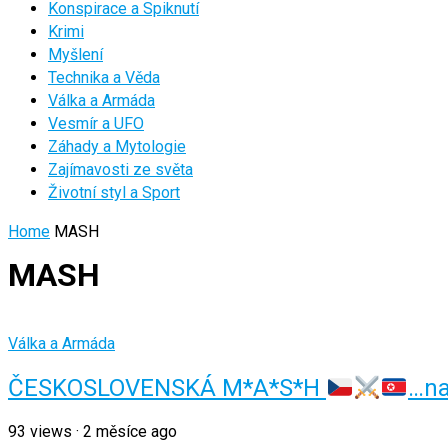
Konspirace a Spiknutí
Krimi
Myšlení
Technika a Věda
Válka a Armáda
Vesmír a UFO
Záhady a Mytologie
Zajímavosti ze světa
Životní styl a Sport
Home
MASH
MASH
Válka a Armáda
ČESKOSLOVENSKÁ M*A*S*H
…na
93
views
·
2 měsíce ago