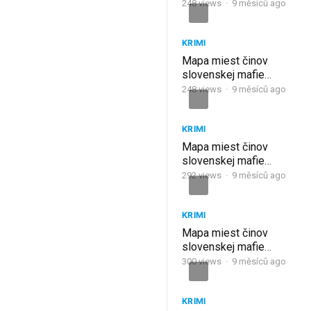
(2017) 23. ČASŤ
248
views
·
9 měsíců ago
KRIMI
Mapa miest činov
slovenskej mafie
(2016) 22. ČASŤ
248
views
·
9 měsíců ago
KRIMI
Mapa miest činov
slovenskej mafie
(2015) 21. ČASŤ
292
views
·
9 měsíců ago
KRIMI
Mapa miest činov
slovenskej mafie
(2014) 20. ČASŤ
300
views
·
9 měsíců ago
KRIMI