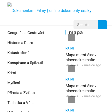
Home
Home
mapa
mapa
Geografie a Cestování
Historie a Retro
KRIMI
Katastrofické
Mapa miest činov
slovenskej mafie
Konspirace a Spiknutí
(2011) 17. ČASŤ
90
views
·
2 měsíce ago
Krimi
KRIMI
Myšlení
Mapa miest činov
slovenskej mafie
Příroda a Zvířata
(2010) 16. ČASŤ
98
views
·
2 měsíce ago
Technika a Věda
KRIMI