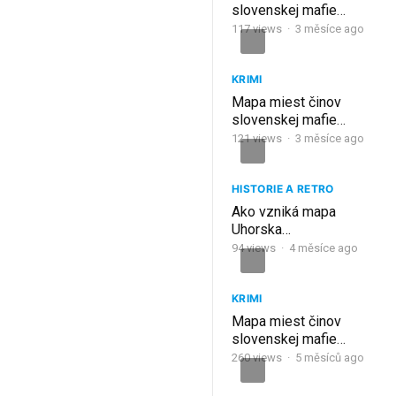
slovenskej mafie
(2003) 9. ČASŤ
117
views
·
3 měsíce ago
KRIMI
Mapa miest činov
slovenskej mafie
(2002) 8. ČASŤ
121
views
·
3 měsíce ago
HISTORIE A RETRO
Ako vzniká mapa
Uhorska…
94
views
·
4 měsíce ago
KRIMI
Mapa miest činov
slovenskej mafie
(2013) 19. ČASŤ [RE-
260
views
·
5 měsíců ago
UPLOAD]