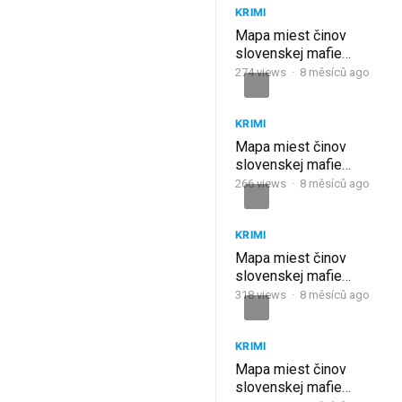
KRIMI
Mapa miest činov
slovenskej mafie
(2020) 26. ČASŤ
274
views
·
8 měsíců ago
KRIMI
Mapa miest činov
slovenskej mafie
(2019) 25. ČASŤ
266
views
·
8 měsíců ago
KRIMI
Mapa miest činov
slovenskej mafie
(2018) 24. ČASŤ
318
views
·
8 měsíců ago
KRIMI
Mapa miest činov
slovenskej mafie