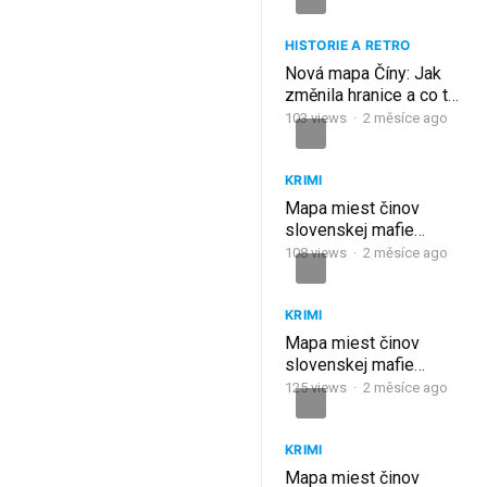
HISTORIE A RETRO
Nová mapa Číny: Jak
změnila hranice a co to
znamená pro Indii?
103
views
·
2 měsíce ago
KRIMI
Mapa miest činov
slovenskej mafie
(2005) 11. ČASŤ
108
views
·
2 měsíce ago
KRIMI
Mapa miest činov
slovenskej mafie
(2004) 10. ČASŤ
125
views
·
2 měsíce ago
KRIMI
Mapa miest činov