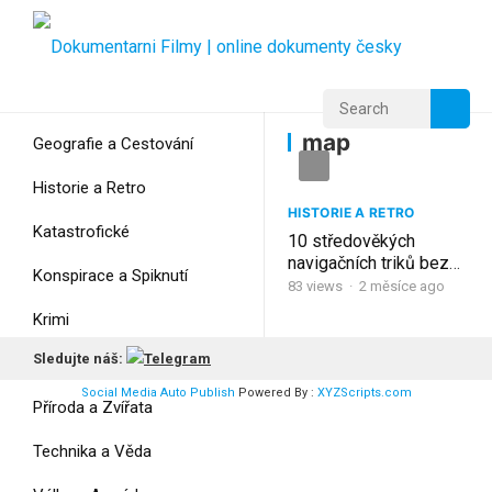
Home
Home
map
map
Geografie a Cestování
Historie a Retro
HISTORIE A RETRO
Katastrofické
10 středověkých
navigačních triků bez
Konspirace a Spiknutí
map
83
views
·
2 měsíce ago
Krimi
Sledujte náš:
Myšlení
Social Media Auto Publish
Powered By :
XYZScripts.com
Příroda a Zvířata
Technika a Věda