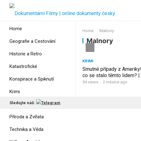
Home
Home
Malnory
Malnory
Geografie a Cestování
Historie a Retro
KRIMI
Katastrofické
Smutné případy z Ameriky!
co se stalo těmto lidem? | T
Konspirace a Spiknutí
G. a K. Malnory
94
views
·
2 měsíce ago
Krimi
Sledujte náš:
Myšlení
Příroda a Zvířata
Technika a Věda