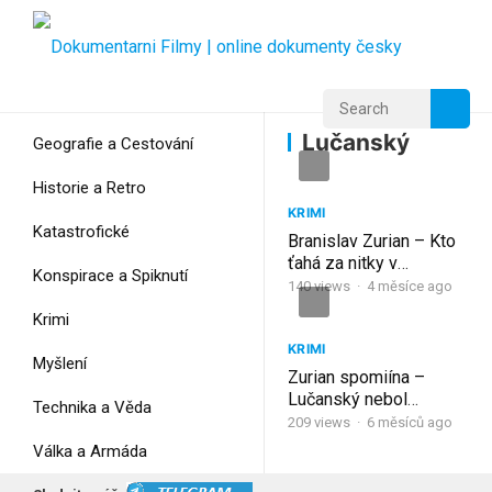
Home
Home
Lučanský
Lučanský
Geografie a Cestování
Historie a Retro
KRIMI
Katastrofické
Branislav Zurian – Kto
ťahá za nitky v
Konspirace a Spiknutí
policajnej vojne –
140
views
·
4 měsíce ago
Odkaz so slovami
Krimi
skončíš ako Lučanský
KRIMI
Myšlení
Zurian spomiína –
Lučanský nebol
Technika a Věda
samovrah
209
views
·
6 měsíců ago
Válka a Armáda