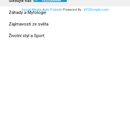
Vesmír a UFO
Sledujte náš:
Social Media Auto Publish
Powered By :
XYZScripts.com
Záhady a Mytologie
Zajímavosti ze světa
Životní styl a Sport