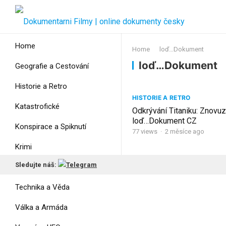
Home
Home
loď…Dokument
loď…Dokument
Geografie a Cestování
Historie a Retro
HISTORIE A RETRO
Katastrofické
Odkrývání Titaniku: Znovu
loď…Dokument CZ
Konspirace a Spiknutí
77
views
·
2 měsíce ago
Krimi
Sledujte náš:
Myšlení
Technika a Věda
Válka a Armáda