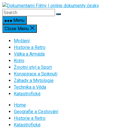
Skip
to
content
Menu
Close Menu
Myšlení
Historie a Retro
Válka a Armáda
Krimi
Životní styl a Sport
Konspirace a Spiknutí
Záhady a Mytologie
Technika a Věda
Katastrofické
Home
Geografie a Cestování
Historie a Retro
Katastrofické