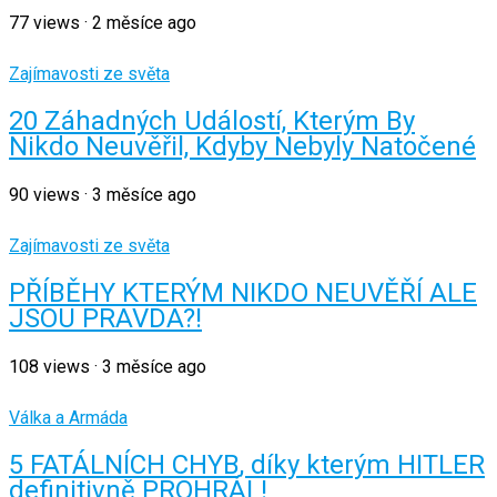
77
views
·
2 měsíce ago
Zajímavosti ze světa
20 Záhadných Událostí, Kterým By
Nikdo Neuvěřil, Kdyby Nebyly Natočené
90
views
·
3 měsíce ago
Zajímavosti ze světa
PŘÍBĚHY KTERÝM NIKDO NEUVĚŘÍ ALE
JSOU PRAVDA?!
108
views
·
3 měsíce ago
Válka a Armáda
5 FATÁLNÍCH CHYB, díky kterým HITLER
definitivně PROHRÁL!