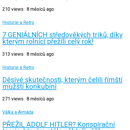
210
views
·
8 měsíců ago
Historie a Retro
7 GENIÁLNÍCH středověkých triků, díky
kterým rolníci přežili celý rok!
313
views
·
8 měsíců ago
Historie a Retro
Děsivé skutečnosti, kterým čelili římští
mužští konkubíni
271
views
·
8 měsíců ago
Válka a Armáda
PŘEŽIL ADOLF HITLER? Konspirační