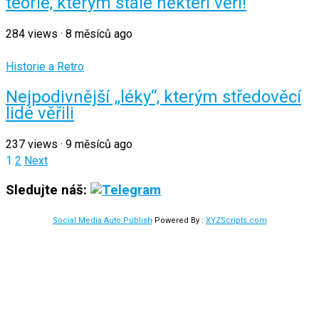
teorie, kterým stále někteří věří!
284
views
·
8 měsíců ago
Historie a Retro
Nejpodivnější „léky“, kterým středověcí
lidé věřili
237
views
·
9 měsíců ago
Stránkování
1
2
Next
příspěvků
Sledujte náš:
Social Media Auto Publish
Powered By :
XYZScripts.com