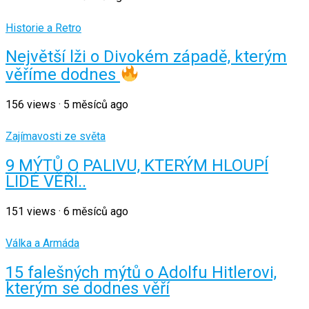
Historie a Retro
Největší lži o Divokém západě, kterým
věříme dodnes
156
views
·
5 měsíců ago
Zajímavosti ze světa
9 MÝTŮ O PALIVU, KTERÝM HLOUPÍ
LIDÉ VĚŘÍ..
151
views
·
6 měsíců ago
Válka a Armáda
15 falešných mýtů o Adolfu Hitlerovi,
kterým se dodnes věří