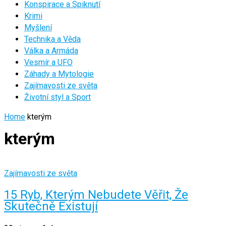
Konspirace a Spiknutí
Krimi
Myšlení
Technika a Věda
Válka a Armáda
Vesmír a UFO
Záhady a Mytologie
Zajímavosti ze světa
Životní styl a Sport
Home
kterým
kterým
Zajímavosti ze světa
15 Ryb, Kterým Nebudete Věřit, Že
Skutečně Existují