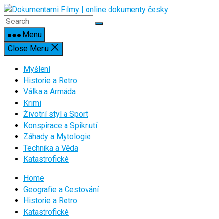
Skip
to
content
Menu
Close Menu
Myšlení
Historie a Retro
Válka a Armáda
Krimi
Životní styl a Sport
Konspirace a Spiknutí
Záhady a Mytologie
Technika a Věda
Katastrofické
Home
Geografie a Cestování
Historie a Retro
Katastrofické