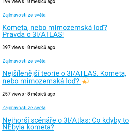
199
views
·
8 měsíců ago
Zajímavosti ze světa
Kometa, nebo mimozemská loď?
Pravda o 3I/ATLAS!
397
views
·
8 měsíců ago
Zajímavosti ze světa
Nejšílenější teorie o 3I/ATLAS. Kometa,
nebo mimozemská loď?
257
views
·
8 měsíců ago
Zajímavosti ze světa
Nejhorší scénáře o 3I/Atlas: Co kdyby to
NEbyla kometa?