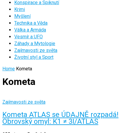
Konspirace a Spiknutí
Krimi
Myšlení
Technika a Věda
Válka a Armáda
Vesmír a UFO
Záhady a Mytologie
Zajímavosti ze světa
Životní styl a Sport
Home
Kometa
Kometa
Zajímavosti ze světa
Kometa ATLAS se ÚDAJNĚ rozpadá!
Obrovský omyl: K1 ≠ 3I/ATLAS