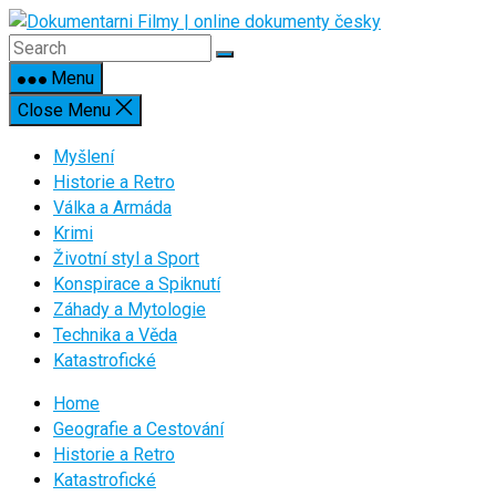
Skip
to
content
Menu
Close Menu
Myšlení
Historie a Retro
Válka a Armáda
Krimi
Životní styl a Sport
Konspirace a Spiknutí
Záhady a Mytologie
Technika a Věda
Katastrofické
Home
Geografie a Cestování
Historie a Retro
Katastrofické