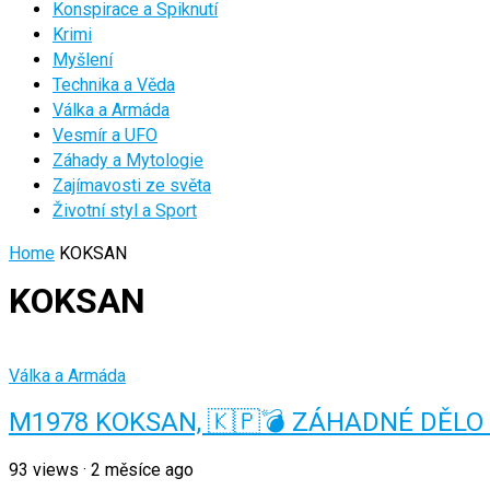
Konspirace a Spiknutí
Krimi
Myšlení
Technika a Věda
Válka a Armáda
Vesmír a UFO
Záhady a Mytologie
Zajímavosti ze světa
Životní styl a Sport
Home
KOKSAN
KOKSAN
Válka a Armáda
M1978 KOKSAN, 🇰🇵💣 ZÁHADNÉ DĚLO 
93
views
·
2 měsíce ago