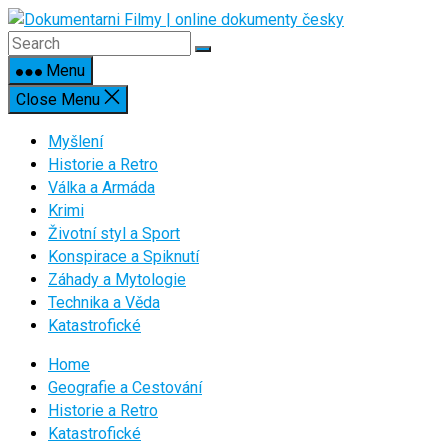
Skip
to
content
Menu
Close Menu
Myšlení
Historie a Retro
Válka a Armáda
Krimi
Životní styl a Sport
Konspirace a Spiknutí
Záhady a Mytologie
Technika a Věda
Katastrofické
Home
Geografie a Cestování
Historie a Retro
Katastrofické