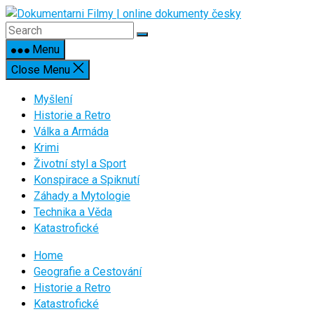
Skip
to
content
Menu
Close Menu
Myšlení
Historie a Retro
Válka a Armáda
Krimi
Životní styl a Sport
Konspirace a Spiknutí
Záhady a Mytologie
Technika a Věda
Katastrofické
Home
Geografie a Cestování
Historie a Retro
Katastrofické