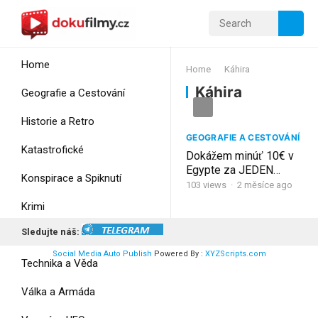
Home
Home
Káhira
Káhira
Geografie a Cestování
Historie a Retro
GEOGRAFIE A CESTOVÁNÍ
Katastrofické
Dokážem minúť 10€ v
Egypte za JEDEN
Konspirace a Spiknutí
deň?!
Káhira
103
views
·
2 měsíce ago
Krimi
Sledujte náš:
Myšlení
Social Media Auto Publish
Powered By :
XYZScripts.com
Technika a Věda
Válka a Armáda