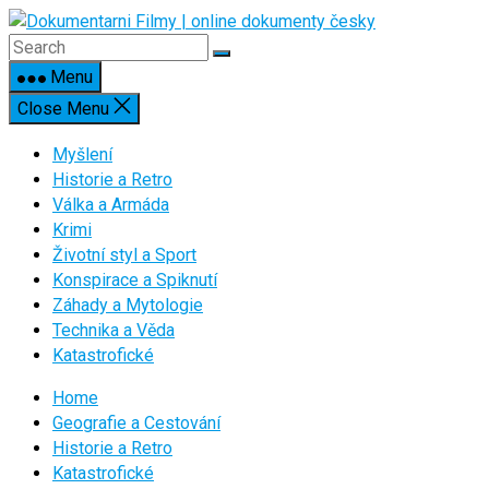
Skip
to
content
Menu
Close Menu
Myšlení
Historie a Retro
Válka a Armáda
Krimi
Životní styl a Sport
Konspirace a Spiknutí
Záhady a Mytologie
Technika a Věda
Katastrofické
Home
Geografie a Cestování
Historie a Retro
Katastrofické