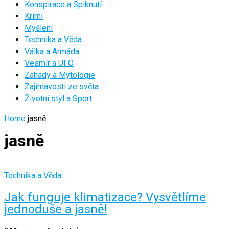
Konspirace a Spiknutí
Krimi
Myšlení
Technika a Věda
Válka a Armáda
Vesmír a UFO
Záhady a Mytologie
Zajímavosti ze světa
Životní styl a Sport
Home
jasně
jasně
Technika a Věda
Jak funguje klimatizace? Vysvětlíme
jednoduše a jasně!