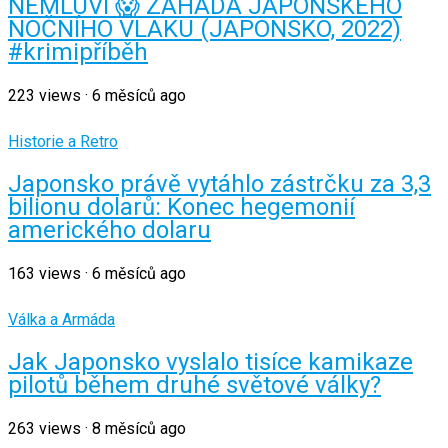
NEMLUVÍ 😱 ZÁHADA JAPONSKÉHO
NOČNÍHO VLAKU (JAPONSKO, 2022)
#krimipříběh
223
views
·
6 měsíců ago
Historie a Retro
Japonsko právě vytáhlo zástrčku za 3,3
bilionu dolarů: Konec hegemonií
amerického dolaru
163
views
·
6 měsíců ago
Válka a Armáda
Jak Japonsko vyslalo tisíce kamikaze
pilotů během druhé světové války?
263
views
·
8 měsíců ago