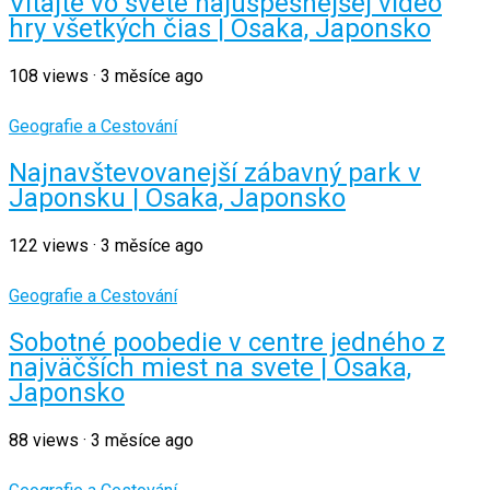
Vitajte vo svete najúspešnejšej video
hry všetkých čias | Osaka, Japonsko
108
views
·
3 měsíce ago
Geografie a Cestování
Najnavštevovanejší zábavný park v
Japonsku | Osaka, Japonsko
122
views
·
3 měsíce ago
Geografie a Cestování
Sobotné poobedie v centre jedného z
najväčších miest na svete | Osaka,
Japonsko
88
views
·
3 měsíce ago