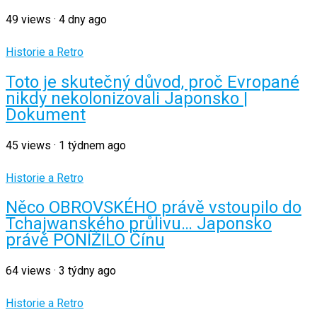
49
views
·
4 dny ago
Historie a Retro
Toto je skutečný důvod, proč Evropané
nikdy nekolonizovali Japonsko |
Dokument
45
views
·
1 týdnem ago
Historie a Retro
Něco OBROVSKÉHO právě vstoupilo do
Tchajwanského průlivu… Japonsko
právě PONÍŽILO Čínu
64
views
·
3 týdny ago
Historie a Retro