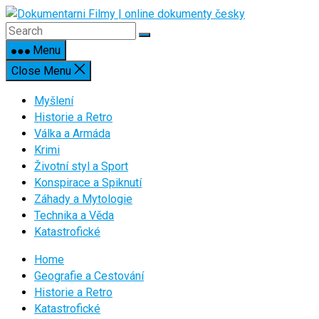
Skip
to
content
Menu
Close Menu
Myšlení
Historie a Retro
Válka a Armáda
Krimi
Životní styl a Sport
Konspirace a Spiknutí
Záhady a Mytologie
Technika a Věda
Katastrofické
Home
Geografie a Cestování
Historie a Retro
Katastrofické