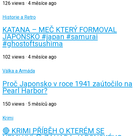
126
views
·
4 měsíce ago
Historie a Retro
KATANA – MEČ KTERÝ FORMOVAL
JAPONSKO #japan #samurai
#ghostoftsushima
102
views
·
4 měsíce ago
Válka a Armáda
Proč Japonsko v roce 1941 zaútočilo na
Pearl Harbor?
150
views
·
5 měsíců ago
Krimi
🔴 KRIMI PŘÍBĚH O KTERÉM SE