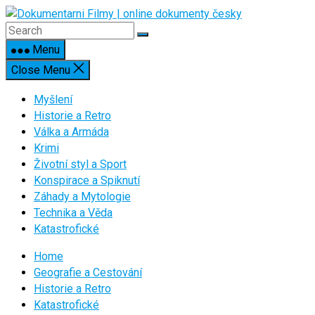
Skip
to
content
Menu
Close Menu
Myšlení
Historie a Retro
Válka a Armáda
Krimi
Životní styl a Sport
Konspirace a Spiknutí
Záhady a Mytologie
Technika a Věda
Katastrofické
Home
Geografie a Cestování
Historie a Retro
Katastrofické