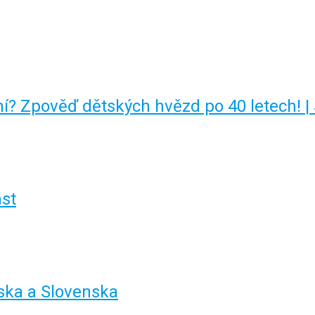
í? Zpověď dětských hvězd po 40 letech! | 
ást
a a Slovenska