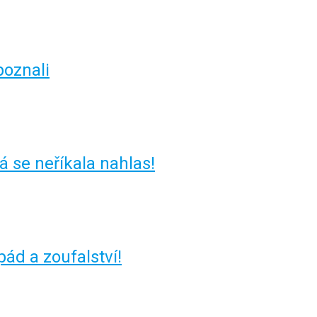
poznali
á se neříkala nahlas!
pád a zoufalství!