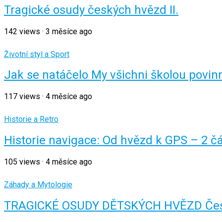
Tragické osudy českých hvězd II.
142
views
·
3 měsíce ago
Životní styl a Sport
Jak se natáčelo My všichni školou povinn
117
views
·
4 měsíce ago
Historie a Retro
Historie navigace: Od hvězd k GPS – 2 č
105
views
·
4 měsíce ago
Záhady a Mytologie
TRAGICKÉ OSUDY DĚTSKÝCH HVĚZD Česk