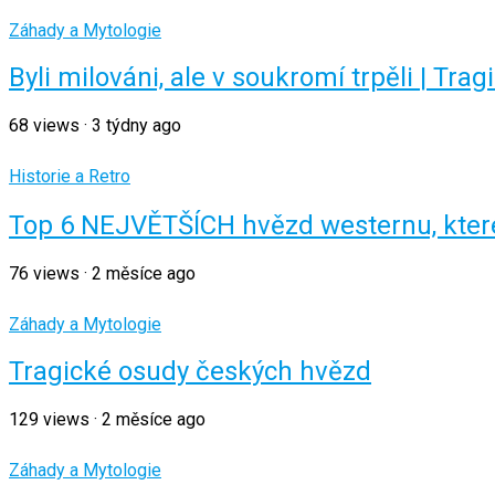
Záhady a Mytologie
Byli milováni, ale v soukromí trpěli | Tra
68
views
·
3 týdny ago
Historie a Retro
Top 6 NEJVĚTŠÍCH hvězd westernu, které
76
views
·
2 měsíce ago
Záhady a Mytologie
Tragické osudy českých hvězd
129
views
·
2 měsíce ago
Záhady a Mytologie