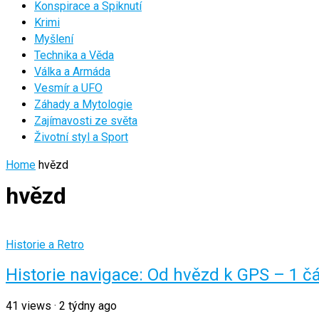
Konspirace a Spiknutí
Krimi
Myšlení
Technika a Věda
Válka a Armáda
Vesmír a UFO
Záhady a Mytologie
Zajímavosti ze světa
Životní styl a Sport
Home
hvězd
hvězd
Historie a Retro
Historie navigace: Od hvězd k GPS – 1 č
41
views
·
2 týdny ago