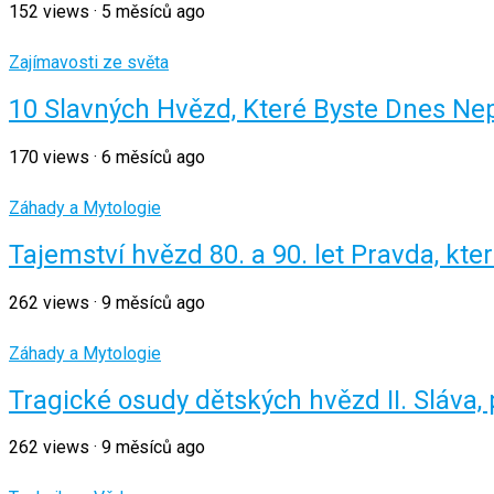
152
views
·
5 měsíců ago
Zajímavosti ze světa
10 Slavných Hvězd, Které Byste Dnes Ne
170
views
·
6 měsíců ago
Záhady a Mytologie
Tajemství hvězd 80. a 90. let Pravda, kter
262
views
·
9 měsíců ago
Záhady a Mytologie
Tragické osudy dětských hvězd II. Sláva, 
262
views
·
9 měsíců ago