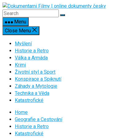
Skip
to
content
Menu
Close Menu
Myšlení
Historie a Retro
Válka a Armáda
Krimi
Životní styl a Sport
Konspirace a Spiknutí
Záhady a Mytologie
Technika a Věda
Katastrofické
Home
Geografie a Cestování
Historie a Retro
Katastrofické