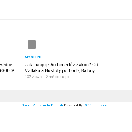
MYŠLENÍ
 vědce:
Jak Funguje Archimédův Zákon? Od
 +300 %
Vztlaku a Hustoty po Lodě, Balóny,
Ponorky a Experimenty!
107
views
·
2 měsíce ago
Social Media Auto Publish
Powered By :
XYZScripts.com