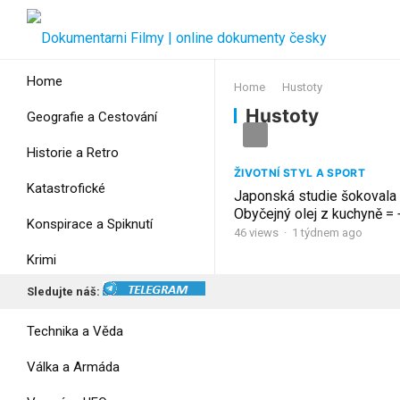
Home
Home
Hustoty
Hustoty
Geografie a Cestování
Historie a Retro
ŽIVOTNÍ STYL A SPORT
Katastrofické
Japonská studie šokovala
Obyčejný olej z kuchyně =
Konspirace a Spiknutí
hustoty vlasů za 6 měsíců
46
views
·
1 týdnem ago
Krimi
Sledujte náš:
Myšlení
Technika a Věda
Válka a Armáda