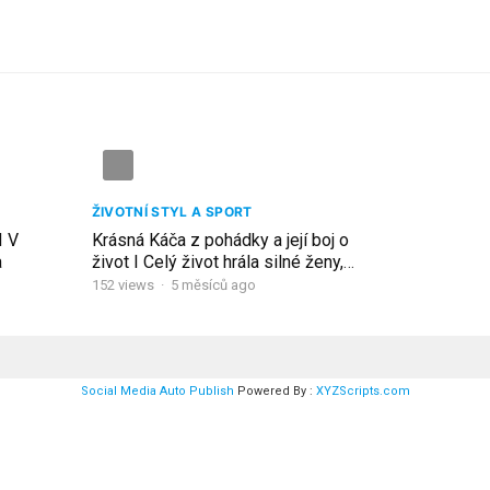
ŽIVOTNÍ STYL A SPORT
I V
Krásná Káča z pohádky a její boj o
a
život I Celý život hrála silné ženy,
ale sama sílu ztrácela
152
views
·
5 měsíců ago
Social Media Auto Publish
Powered By :
XYZScripts.com