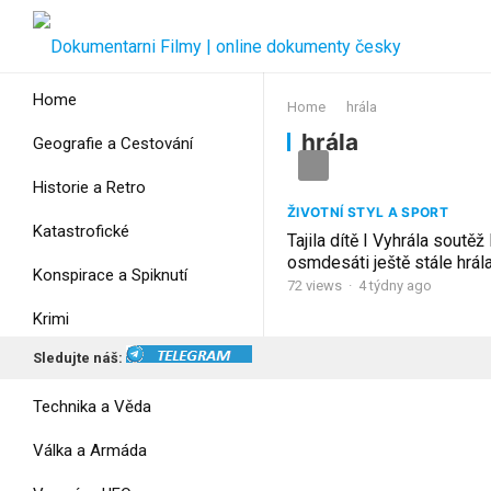
Home
Home
hrála
hrála
Geografie a Cestování
Historie a Retro
ŽIVOTNÍ STYL A SPORT
Katastrofické
Tajila dítě I Vyhrála soutěž 
osmdesáti ještě stále hrál
Konspirace a Spiknutí
72
views
·
4 týdny ago
Krimi
Sledujte náš:
Myšlení
Technika a Věda
Válka a Armáda